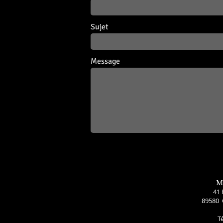
Sujet
Message
M
41 
89580 
T